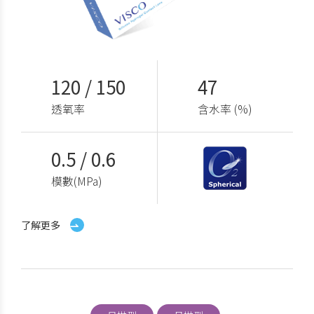
120 / 150
47
透氧率
含水率 (%)
0.5 / 0.6
模數(MPa)
了解更多