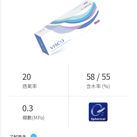
20
58 / 55
透氧率
含水率 (%)
0.3
模數(MPa)
了解更多