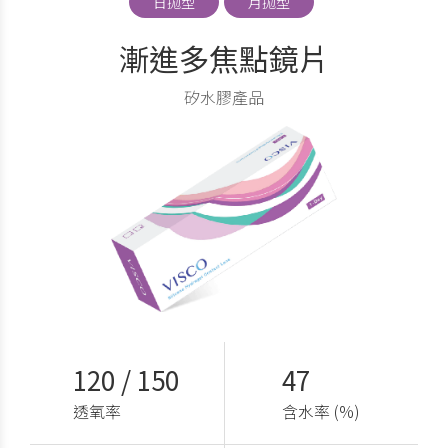
日拋型
月拋型
漸進多焦點鏡片
矽水膠產品
120 / 150
47
透氧率
含水率 (%)