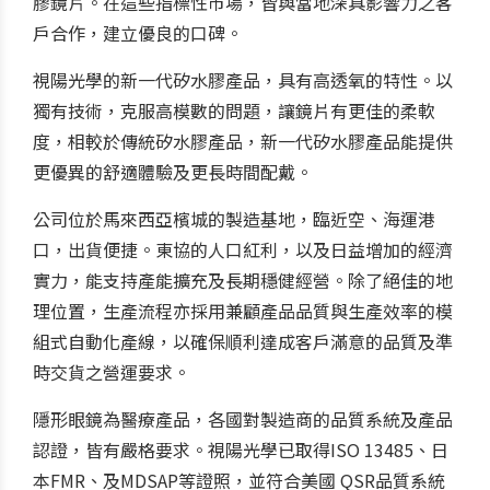
膠鏡片。在這些指標性市場，皆與當地深具影響力之客
戶合作，建立優良的口碑。
視陽光學的新一代矽水膠產品，具有高透氧的特性。以
獨有技術，克服高模數的問題，讓鏡片有更佳的柔軟
度，相較於傳統矽水膠產品，新一代矽水膠產品能提供
更優異的舒適體驗及更長時間配戴。
公司位於馬來西亞檳城的製造基地，臨近空、海運港
口，出貨便捷。東協的人口紅利，以及日益增加的經濟
實力，能支持產能擴充及長期穩健經營。除了絕佳的地
理位置，生產流程亦採用兼顧產品品質與生產效率的模
組式自動化產線，以確保順利達成客戶滿意的品質及準
時交貨之營運要求。
隱形眼鏡為醫療產品，各國對製造商的品質系統及產品
認證，皆有嚴格要求。視陽光學已取得ISO 13485、日
本FMR、及MDSAP等證照，並符合美國 QSR品質系統