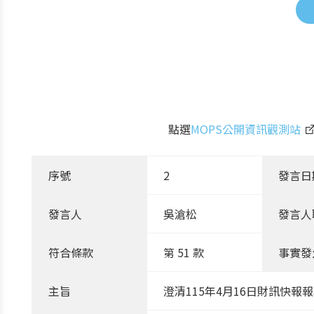
點選
MOPS公開資訊觀測站
序號
2
發言日
發言人
吳滄松
發言人
符合條款
第 51 款
事實發
主旨
澄清115年4月16日財訊快報