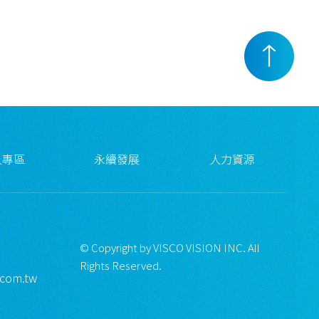
人專區
永續發展
人力資源
© Copyright by VISCO VISION INC. All
Rights Reserved.
.com.tw