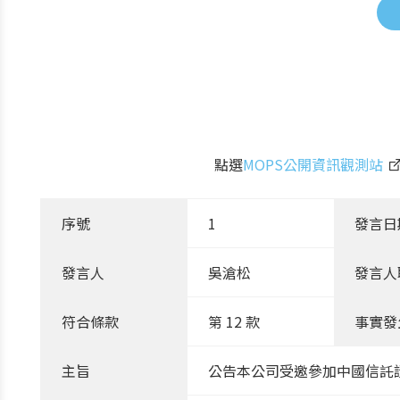
點選
MOPS公開資訊觀測站
序號
1
發言日
發言人
吳滄松
發言人
符合條款
第 12 款
事實發
主旨
公告本公司受邀參加中國信託