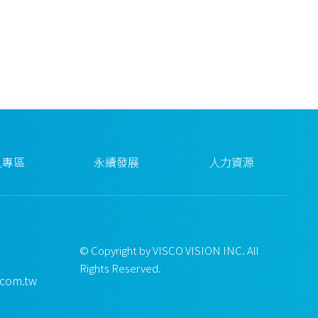
人專區
永續發展
人力資源
© Copyright by VISCO VISION INC. All
Rights Reserved.
.com.tw