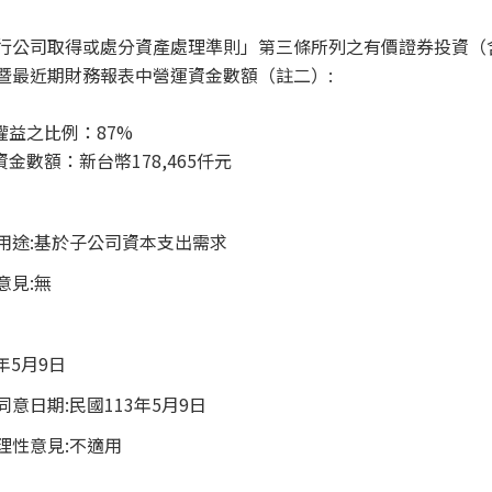
行公司取得或處分資產處理準則」第三條所列之有價證券投資（
暨最近期財務報表中營運資金數額（註二）:
權益之比例：87%
金數額：新台幣178,465仟元
用途:基於子公司資本支出需求
意見:無
年5月9日
意日期:民國113年5月9日
理性意見:不適用