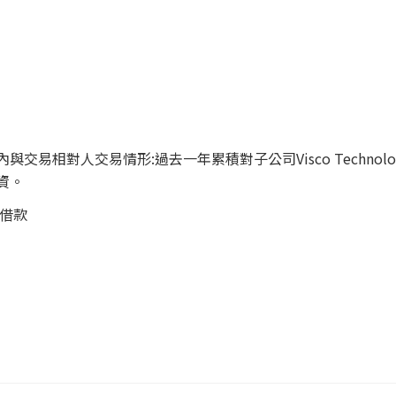
易相對人交易情形:過去一年累積對子公司Visco Technology 
資。
行借款