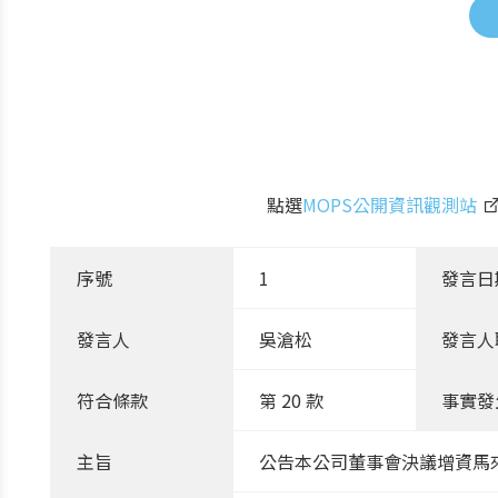
點選
MOPS公開資訊觀測站
序號
1
發言日
發言人
吳滄松
發言人
符合條款
第 20 款
事實發
主旨
公告本公司董事會決議增資馬來西亞子公司