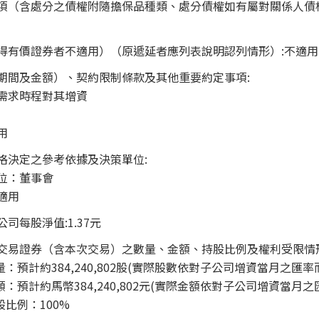
項（含處分之債權附隨擔保品種類、處分債權如有屬對關係人債
得有價證券者不適用）（原遞延者應列表說明認列情形）:不適用
期間及金額）、契約限制條款及其他重要約定事項:
需求時程對其增資
用
格決定之參考依據及決策單位:
位：董事會
適用
司每股淨值:1.37元
交易證券（含本次交易）之數量、金額、持股比例及權利受限情
：預計約384,240,802股(實際股數依對子公司增資當月之匯率
：預計約馬幣384,240,802元(實際金額依對子公司增資當月之
股比例：100%