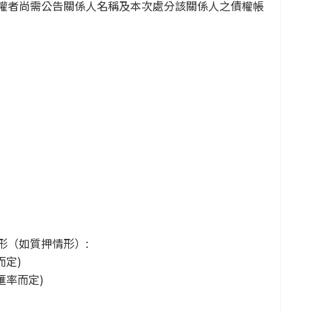
權者尚需公告關係人名稱及本次處分該關係人之債權帳
形（如質押情形）:
而定)
匯率而定)