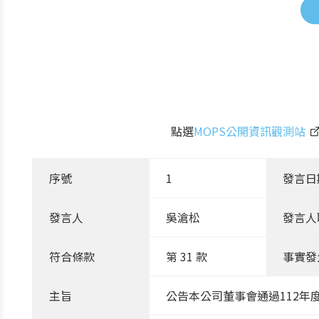
點選
MOPS公開資訊觀測站
序號
1
發言日
發言人
吳滄松
發言人
符合條款
第 31 款
事實發
主旨
公告本公司董事會通過112年