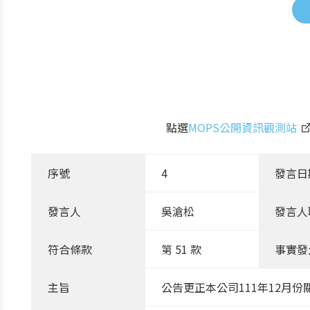
點選
MOPS公開資訊觀測站
序號
4
發言日
發言人
吳滄松
發言人
符合條款
第 51 款
事實發
主旨
公告更正本公司111年12月