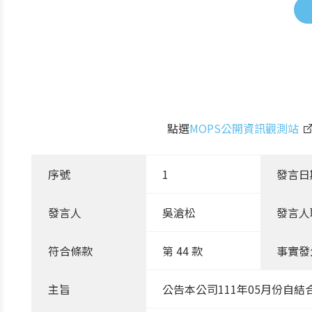
點選
MOPS公開資訊觀測站
序號
1
發言日
發言人
吳滄松
發言人
符合條款
第 44 款
事實發
主旨
公告本公司111年05月份自