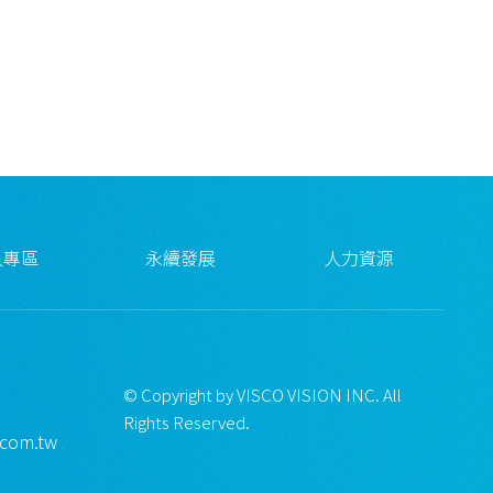
人專區
永續發展
人力資源
© Copyright by VISCO VISION INC. All
Rights Reserved.
.com.tw